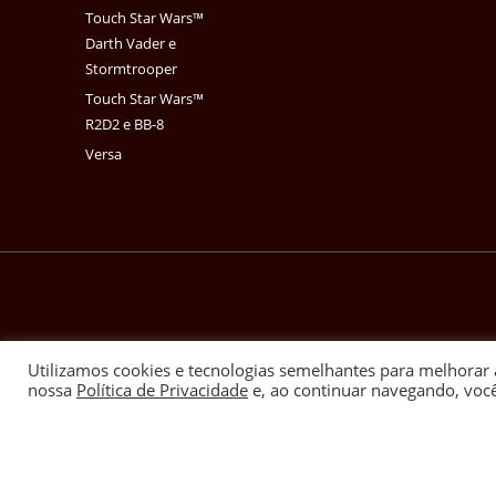
Touch Star Wars™
Darth Vader e
Stormtrooper
Touch Star Wars™
R2D2 e BB-8
Versa
Utilizamos cookies e tecnologias semelhantes para melhorar 
nossa
Política de Privacidade
e, ao continuar navegando, voc
Copyrights 2025. Todos o