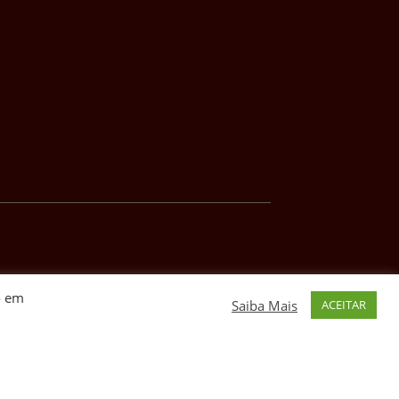
o em
Saiba Mais
ACEITAR