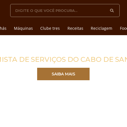
hás
Máquinas
Clube tres
Receitas
Reciclagem
Foo
ISTA DE SERVIÇOS DO CABO DE S
SAIBA MAIS